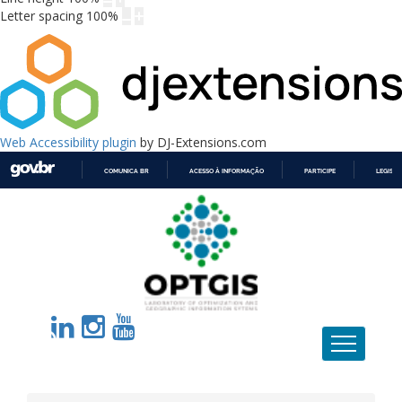
Letter spacing
100
%
Web Accessibility plugin
by DJ-Extensions.com
COMUNICA BR
ACESSO À INFORMAÇÃO
PARTICIPE
LEGISL
IR
PARA
O
CONTEÚDO