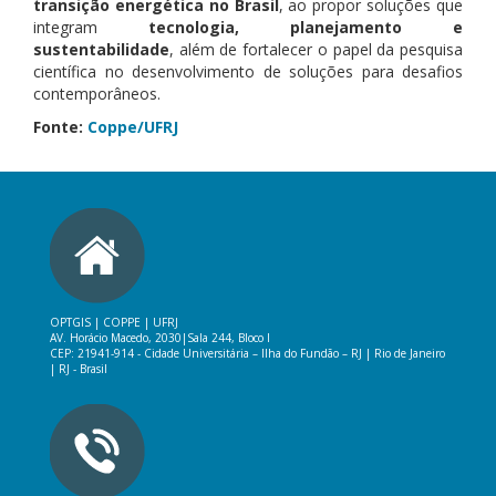
transição energética no Brasil
, ao propor soluções que
integram
tecnologia, planejamento e
sustentabilidade
, além de fortalecer o papel da pesquisa
científica no desenvolvimento de soluções para desafios
contemporâneos.
Fonte:
Coppe/UFRJ
OPTGIS | COPPE | UFRJ
AV. Horácio Macedo, 2030|
Sala 244, Bloco I
CEP: 21941-914 -
Cidade Universitária – Ilha do Fundão – RJ
|
Rio de Janeiro
| RJ - Brasil