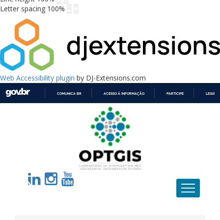
Letter spacing
100
%
Web Accessibility plugin
by DJ-Extensions.com
COMUNICA BR
ACESSO À INFORMAÇÃO
PARTICIPE
LEGISL
IR
PARA
O
CONTEÚDO