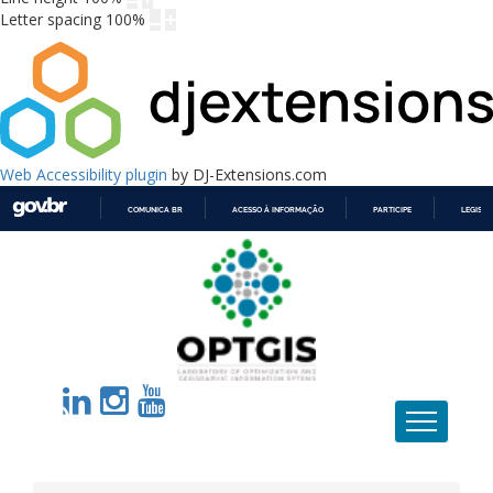
Letter spacing
100
%
Web Accessibility plugin
by DJ-Extensions.com
COMUNICA BR
ACESSO À INFORMAÇÃO
PARTICIPE
LEGISL
IR
PARA
O
CONTEÚDO