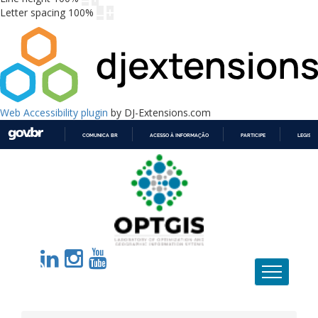
Letter spacing
100
%
Web Accessibility plugin
by DJ-Extensions.com
COMUNICA BR
ACESSO À INFORMAÇÃO
PARTICIPE
LEGISL
IR
PARA
O
CONTEÚDO