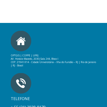
OPTGIS | COPPE | UFRJ
AV. Horácio Macedo, 2030|
Sala 244, Bloco I
CEP: 21941-914 -
Cidade Universitária – Ilha do Fundão – RJ
|
Rio de Janeiro
| RJ - Brasil
TELEFONE