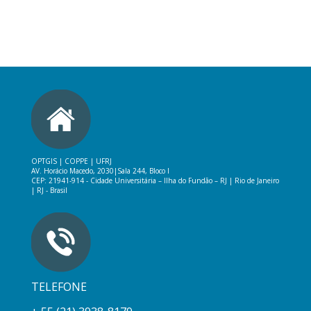
OPTGIS | COPPE | UFRJ
AV. Horácio Macedo, 2030|
Sala 244, Bloco I
CEP: 21941-914 -
Cidade Universitária – Ilha do Fundão – RJ
|
Rio de Janeiro
| RJ - Brasil
TELEFONE