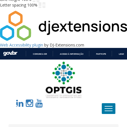
Letter spacing
100
%
Web Accessibility plugin
by DJ-Extensions.com
COMUNICA BR
ACESSO À INFORMAÇÃO
PARTICIPE
LEGISL
IR
PARA
O
CONTEÚDO