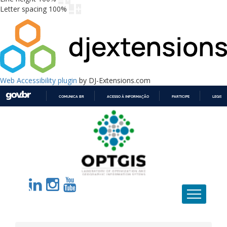
Letter spacing
100
%
Web Accessibility plugin
by DJ-Extensions.com
COMUNICA BR
ACESSO À INFORMAÇÃO
PARTICIPE
LEGISL
IR
PARA
O
CONTEÚDO