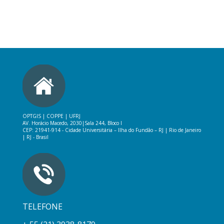
OPTGIS | COPPE | UFRJ
AV. Horácio Macedo, 2030|
Sala 244, Bloco I
CEP: 21941-914 -
Cidade Universitária – Ilha do Fundão – RJ
|
Rio de Janeiro
| RJ - Brasil
TELEFONE