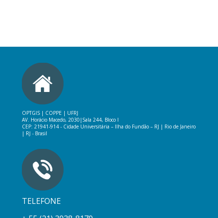
OPTGIS | COPPE | UFRJ
AV. Horácio Macedo, 2030|
Sala 244, Bloco I
CEP: 21941-914 -
Cidade Universitária – Ilha do Fundão – RJ
|
Rio de Janeiro
| RJ - Brasil
TELEFONE