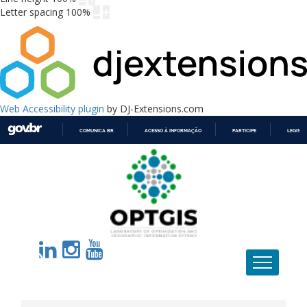
Letter spacing
100
%
Web Accessibility plugin
by DJ-Extensions.com
COMUNICA BR
ACESSO À INFORMAÇÃO
PARTICIPE
LEGISL
IR
PARA
O
CONTEÚDO