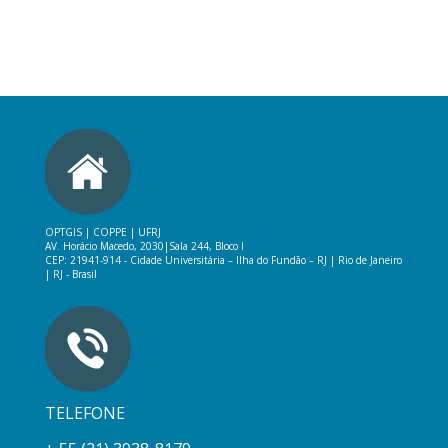
OPTGIS | COPPE | UFRJ
AV. Horácio Macedo, 2030|
Sala 244, Bloco I
CEP: 21941-914 -
Cidade Universitária – Ilha do Fundão – RJ
|
Rio de Janeiro
| RJ - Brasil
TELEFONE