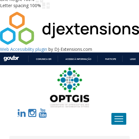
Letter spacing
100
%
Web Accessibility plugin
by DJ-Extensions.com
COMUNICA BR
ACESSO À INFORMAÇÃO
PARTICIPE
LEGISL
IR
PARA
O
CONTEÚDO