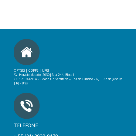
OPTGIS | COPPE | UFRJ
AV. Horácio Macedo, 2030|
Sala 244, Bloco I
CEP: 21941-914 -
Cidade Universitária – Ilha do Fundão – RJ
|
Rio de Janeiro
| RJ - Brasil
TELEFONE