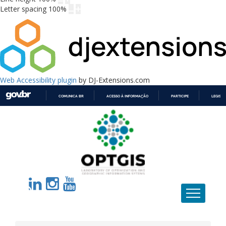
Letter spacing
100
%
Web Accessibility plugin
by DJ-Extensions.com
COMUNICA BR
ACESSO À INFORMAÇÃO
PARTICIPE
LEGISL
IR
PARA
O
CONTEÚDO