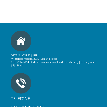
OPTGIS | COPPE | UFRJ
AV. Horácio Macedo, 2030|
Sala 244, Bloco I
CEP: 21941-914 -
Cidade Universitária – Ilha do Fundão – RJ
|
Rio de Janeiro
| RJ - Brasil
TELEFONE