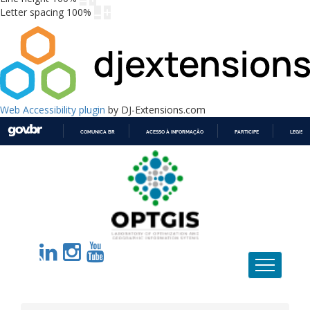
Letter spacing
100
%
Web Accessibility plugin
by DJ-Extensions.com
COMUNICA BR
ACESSO À INFORMAÇÃO
PARTICIPE
LEGISL
IR
PARA
O
CONTEÚDO